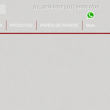
(11) 2674-9333 | (11) 94009-0920
A
PRODUTOS
PAPÉIS DE PAREDE
More